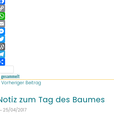
acebook
opy
ink
hatsApp
mail
essenger
witter
ordPress
elegram
Teilen
gesammelt
Vorheriger Beitrag
Notiz zum Tag des Baumes
 25/04/2017