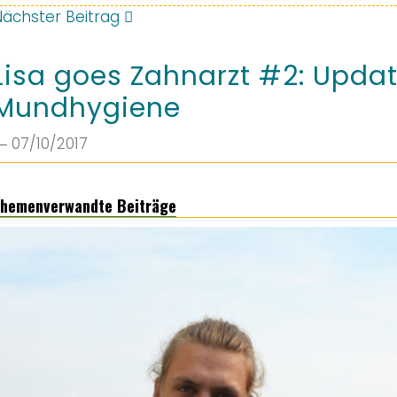
Nächster Beitrag
Lisa goes Zahnarzt #2: Upda
Mundhygiene
 07/10/2017
hemenverwandte Beiträge