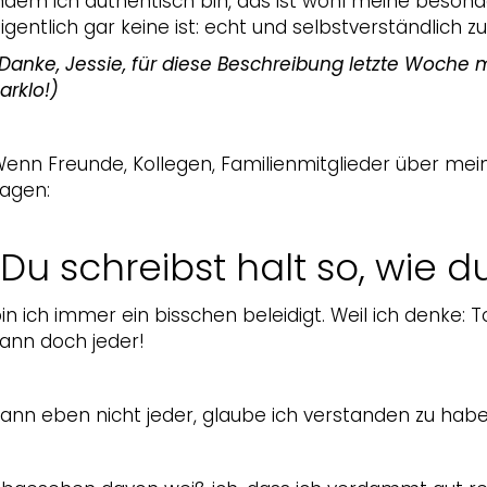
ndem ich authentisch bin, das ist wohl meine besond
igentlich gar keine ist: echt und selbstverständlich zu
Danke, Jessie, für diese Beschreibung letzte Woche 
arklo!)
enn Freunde, Kollegen, Familienmitglieder über mei
agen:
„Du schreibst halt so, wie d
in ich immer ein bisschen beleidigt. Weil ich denke: 
ann doch jeder!
ann eben nicht jeder, glaube ich verstanden zu habe