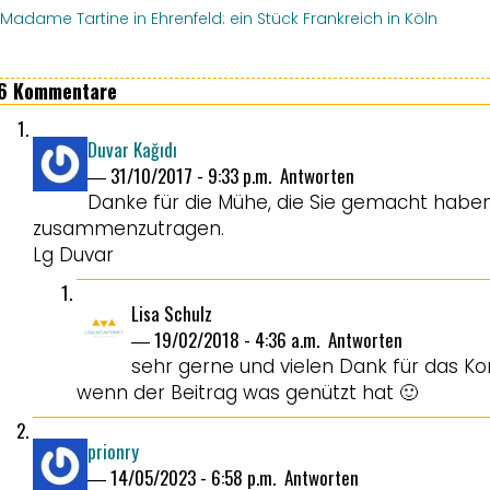
Madame Tartine in Ehrenfeld: ein Stück Frankreich in Köln
6 Kommentare
Duvar Kağıdı
―
31/10/2017 - 9:33 p.m.
Antworten
Danke für die Mühe, die Sie gemacht haben
zusammenzutragen.
Lg Duvar
Lisa Schulz
―
19/02/2018 - 4:36 a.m.
Antworten
sehr gerne und vielen Dank für das K
wenn der Beitrag was genützt hat 🙂
prionry
―
14/05/2023 - 6:58 p.m.
Antworten