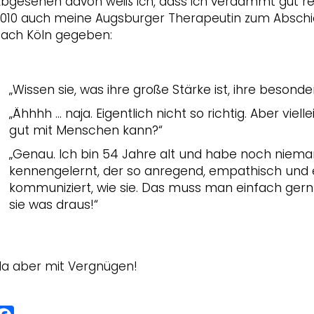
bgesehen davon weiß ich, dass ich verdammt gut re
010 auch meine Augsburger Therapeutin zum Abschi
ach Köln gegeben:
„Wissen sie, was ihre große Stärke ist, ihre besond
„Ähhhh … naja. Eigentlich nicht so richtig. Aber viell
gut mit Menschen kann?“
„Genau. Ich bin 54 Jahre alt und habe noch niem
kennengelernt, der so anregend, empathisch und 
kommuniziert, wie sie. Das muss man einfach ger
sie was draus!“
a aber mit Vergnügen!