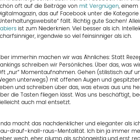
chön oft auf die Beiträge von
mit Vergnügen
, einem 
igitalmagazin, das auf Facebook unter die Kategorie
Unterhaltungswebsite“ fällt. Richtig gute Sachen! Alle
abiers
ist zum Niederknien. Viel besser als ich. Intellek
charfsinniger, irgendwie so viel feinsinniger als ich.
ber immerhin machen wir was Ähnliches: Statt Rezep
ankings schreiben wir Persönliches. Über das, was wir
ft „nur“ Momentaufnahmen. Gehen (stilistisch auf u
egen unterwegs) mit offenen Augen und gespitzten
eben und schreiben über das, was etwas aus uns hera
ber die Tasten fliegen lässt. Was uns beschäftigt, beg
ielleicht auch mal entsetzt.
inda macht das nachdenklicher und eleganter als ich
au-drauf-knall-raus-Mentalität. Ich bin ja immer me
eber wech, eher plump als schöngeistig und erst recht