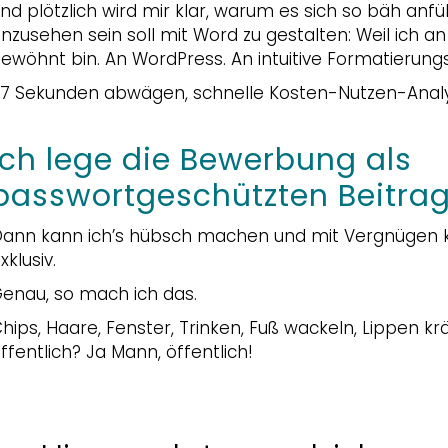
nd plötzlich wird mir klar, warum es sich so bäh anf
nzusehen sein soll mit Word zu gestalten: Weil ich a
ewöhnt bin. An WordPress. An intuitive Formatierung
7 Sekunden abwägen, schnelle Kosten-Nutzen-Analys
Ich lege die Bewerbung als
passwortgeschützten Beitrag
ann kann ich’s hübsch machen und mit Vergnügen kr
xklusiv.
enau, so mach ich das.
hips, Haare, Fenster, Trinken, Fuß wackeln, Lippen kr
ffentlich? Ja Mann, öffentlich!