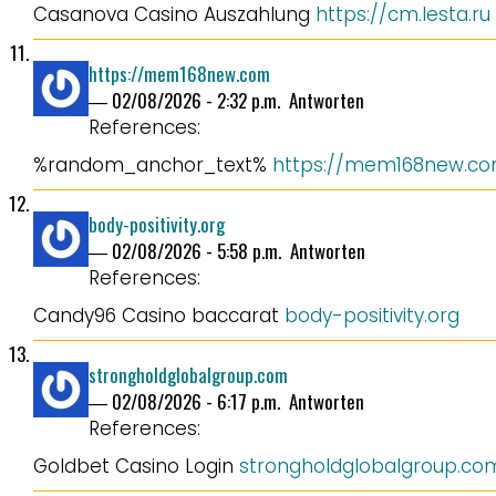
Casanova Casino Auszahlung
https://cm.lesta.ru
https://mem168new.com
―
02/08/2026 - 2:32 p.m.
Antworten
References:
%random_anchor_text%
https://mem168new.c
body-positivity.org
―
02/08/2026 - 5:58 p.m.
Antworten
References:
Candy96 Casino baccarat
body-positivity.org
strongholdglobalgroup.com
―
02/08/2026 - 6:17 p.m.
Antworten
References:
Goldbet Casino Login
strongholdglobalgroup.co