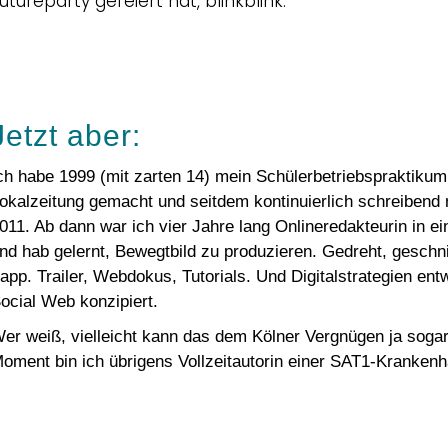
utureparty gefeiert hat, blinkblink.
Jetzt aber:
ch habe 1999 (mit zarten 14) mein Schülerbetriebspraktikum
okalzeitung gemacht und seitdem kontinuierlich schreibend 
011. Ab dann war ich vier Jahre lang Onlineredakteurin in e
nd hab gelernt, Bewegtbild zu produzieren. Gedreht, geschni
app. Trailer, Webdokus, Tutorials. Und Digitalstrategien entw
ocial Web konzipiert.
er weiß, vielleicht kann das dem Kölner Vergnügen ja sogar
oment bin ich übrigens Vollzeitautorin einer SAT1-Krankenh