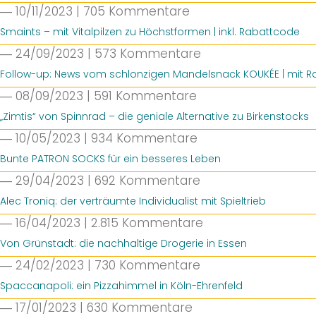
― 10/11/2023
|
705 Kommentare
Smaints – mit Vitalpilzen zu Höchstformen | inkl. Rabattcode
― 24/09/2023
|
573 Kommentare
Follow-up: News vom schlonzigen Mandelsnack KOUKÉE | mit 
― 08/09/2023
|
591 Kommentare
„Zimtis“ von Spinnrad – die geniale Alternative zu Birkenstocks
― 10/05/2023
|
934 Kommentare
Bunte PATRON SOCKS für ein besseres Leben
― 29/04/2023
|
692 Kommentare
Alec Troniq: der verträumte Individualist mit Spieltrieb
― 16/04/2023
|
2.815 Kommentare
Von Grünstadt: die nachhaltige Drogerie in Essen
― 24/02/2023
|
730 Kommentare
Spaccanapoli: ein Pizzahimmel in Köln-Ehrenfeld
― 17/01/2023
|
630 Kommentare