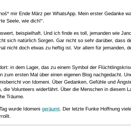
Janoś* mir Ende März per WhatsApp. Mein erster Gedanke wa
te Seele, wie dich!“.
nswert, beispielhaft. Und ich finde es toll, jemanden wie Ja
cht sich natürlich Sorgen. Gar nicht so sehr darüber, dass 
nal nicht doch etwas zu heftig ist. Vor allem für jemanden, 
ort: in dem Lager, das zu einem Symbol der Flüchtlingskris
n zum ersten Mal über einen eigenen Blog nachgedacht. Und 
ebnisbericht von Idomeni. Über Gedanken, Gefühle und Ängst
 die Volunteers widerfährt. Über die Menschen in diesem L
che Träume.
 Tag wurde Idomeni
geräumt
. Der letzte Funke Hoffnung viel
ollt.