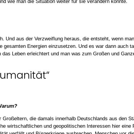
und wie man die Situation weiter für sie verändern könnte.
 Und aus der Verzweiflung heraus, die entsteht, wenn man s
ne gesamten Energien einzusetzen. Und es war dann auch tats
hen das Leben erleichtert und man was zum Großen und Ganz
Humanität“
 Warum?
 Großeltern, die damals innerhalb Deutschlands aus den Stä
e wirtschaftlichen und geopolitischen Interessen hier eine R
lität verfällt und Bürgerkriege ausbrechen, Menschen vor di