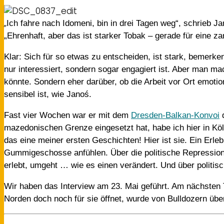
„
Ich fahre nach Idomeni, bin in drei Tagen weg“, schrieb 
„Ehrenhaft, aber das ist starker Tobak – gerade für eine zar
Klar: Sich für so etwas zu entscheiden, ist stark, bemerke
nur interessiert, sondern sogar engagiert ist. Aber man ma
könnte. Sondern eher darüber, ob die Arbeit vor Ort emotio
sensibel ist, wie Janoś.
Fast vier Wochen war er mit dem
Dresden-Balkan-Konvoi
d
mazedonischen Grenze eingesetzt hat, habe ich hier in Köl
das eine meiner ersten Geschichten! Hier ist sie. Ein Erl
Gummigeschosse anfühlen. Über die politische Repression,
erlebt, umgeht … wie es einen verändert. Und über politis
Wir haben das Interview am 23. Mai geführt. Am nächsten
Norden doch noch für sie öffnet, wurde von Bulldozern überr