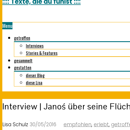
:::: Texte, die du fühlst ::::
Menu
getroffen
Interviews
Stories & Features
gesammelt
gestatten
dieser Blog
diese Lisa
Interview | Janoś über seine Flüch
Lisa Schulz
30/05/2016
empfohlen
,
erlebt
,
getroff