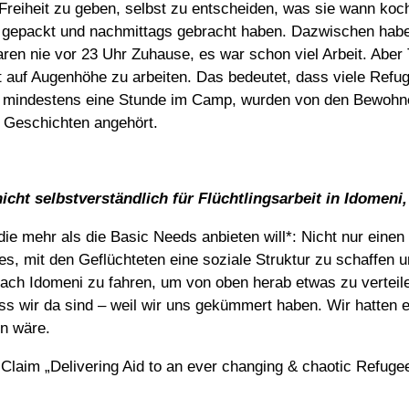
eiheit zu geben, selbst zu entscheiden, was sie wann koch
en gepackt und nachmittags gebracht haben. Dazwischen habe
n nie vor 23 Uhr Zuhause, es war schon viel Arbeit. Aber T
ht auf Augenhöhe zu arbeiten. Das bedeutet, dass viele Ref
 mindestens eine Stunde im Camp, wurden von den Bewohner
s Geschichten angehört.
cht selbstverständlich für Flüchtlingsarbeit in Idomeni
ie mehr als die Basic Needs anbieten will*: Nicht nur einen
 es, mit den Geflüchteten eine soziale Struktur zu schaffe
t nach Idomeni zu fahren, um von oben herab etwas zu verteil
ss wir da sind – weil wir uns gekümmert haben. Wir hatten 
n wäre.
Claim „Delivering Aid to an ever changing & chaotic Refuge