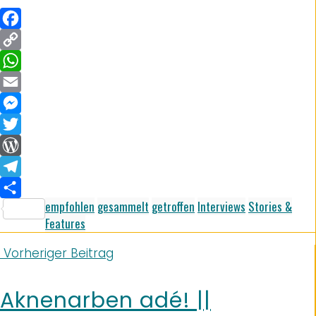
Facebook
Copy
Link
WhatsApp
Email
Messenger
Twitter
WordPress
Telegram
empfohlen
gesammelt
getroffen
Interviews
Stories &
Teilen
Features
Vorheriger Beitrag
Aknenarben adé! ||