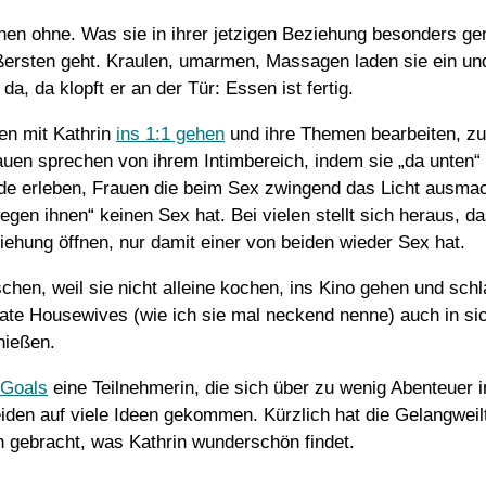
en ohne. Was sie in ihrer jetzigen Beziehung besonders gen
ßersten geht. Kraulen, umarmen, Massagen laden sie ein und
, da klopft er an der Tür: Essen ist fertig.
en mit Kathrin
ins 1:1 gehen
und ihre Themen bearbeiten, zum
uen sprechen von ihrem Intimbereich, indem sie „da unten“ 
ude erleben, Frauen die beim Sex zwingend das Licht ausm
„wegen ihnen“ keinen Sex hat. Bei vielen stellt sich heraus, 
ziehung öffnen, nur damit einer von beiden wieder Sex hat.
chen, weil sie nicht alleine kochen, ins Kino gehen und sc
erate Housewives (wie ich sie mal neckend nenne) auch in si
nießen.
 Goals
eine Teilnehmerin, die sich über zu wenig Abenteuer i
iden auf viele Ideen gekommen. Kürzlich hat die Gelangweilt
n gebracht, was Kathrin wunderschön findet.