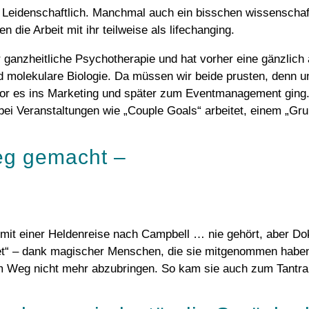
h. Leidenschaftlich. Manchmal auch ein bisschen wissenscha
 die Arbeit mit ihr teilweise als lifechanging.
ür ganzheitliche Psychotherapie und hat vorher eine gänzlich
nd molekulare Biologie. Da müssen wir beide prusten, denn u
vor es ins Marketing und später zum Eventmanagement ging. 
n bei Veranstaltungen wie „Couple Goals“ arbeitet, einem „G
Weg gemacht –
 mit einer Heldenreise nach Campbell … nie gehört, aber Do
det“ – dank magischer Menschen, die sie mitgenommen haben 
sem Weg nicht mehr abzubringen. So kam sie auch zum Tantra,