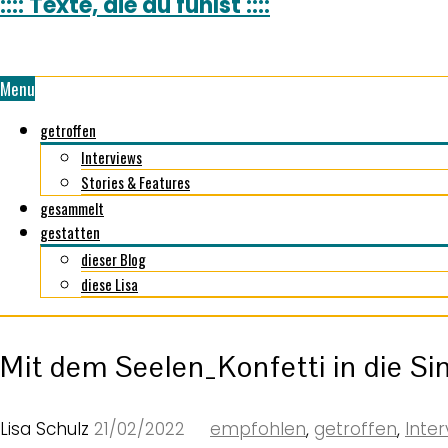
:::: Texte, die du fühlst ::::
Menu
getroffen
Interviews
Stories & Features
gesammelt
gestatten
dieser Blog
diese Lisa
Mit dem Seelen_Konfetti in die Sin
Lisa Schulz
21/02/2022
empfohlen
,
getroffen
,
Inter