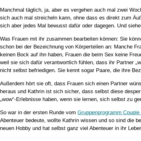
Manchmal täglich, ja, aber es vergehen auch mal zwei Woch
sich auch mal streicheln kann, ohne dass es direkt zum Äu
sich aber jedes Mal bewusst dafür oder dagegen. Und siehe da
Was Frauen mit ihr zusammen bearbeiten können: Sie könn
schon bei der Bezeichnung von Körperteilen an: Manche Fra
keinen Bock auf ihn haben, Frauen die beim Sex keine Fre
weil sie sich dafür verantwortlich fühlen, dass ihr Partner 
nicht selbst befriedigen. Sie kennt sogar Paare, die ihre Be
Außerdem hört sie oft, dass Frauen sich einen Partner wüns
heraus und Kathrin ist sich sicher, dass selbst diese desp
„wow“-Erlebnisse haben, wenn sie lernen, sich selbst zu ge
So war in der ersten Runde vom
Gruppenprogramm Couple
Abenteuer bedeute, wollte Kathrin wissen und so sind die be
neuen Hobby und hat selbst ganz viel Abenteuer in ihr Lebe