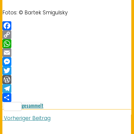
Fotos: © Bartek Smigulsky
Facebook
Copy
Link
WhatsApp
Email
Messenger
Twitter
WordPress
Telegram
gesammelt
Teilen
Vorheriger Beitrag